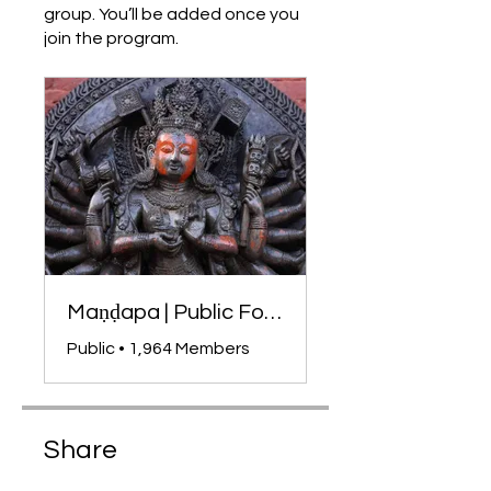
group. You’ll be added once you
join the program.
Maṇḍapa | Public Forum
Public
•
1,964 Members
Share